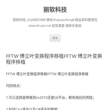
丽软科技
丽软科技_QQ68823886 微信shujuqudong8 精品资料整理在
www.liruan.net 如有需要 请移步查阅
跳
菜单
至
正
文
FFTW 傅立叶变换程序移植FFTW 傅立叶变换
程序移植
FFTW 傅立叶变换程序移植FFTW 傅立叶变换程序移植
代码特点：
1.可以选择是移植到vs2015还是Qt平台，都有相应的例程；
2.包括C++语言以及C#语言的移植；