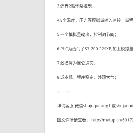
3.还有2循环泵控制；
4.8个温度，压力等模拟量输入监控，量
5.一个模拟量输出，控制调节阀；
6.PLC为西门子S7-200 224XP,加上模
7.触摸屏为昆仑通态；
8.成本低，程序稳定，外观大气；
ID:11269
详询客服 微信shujuqudong1 或shujuqudo
图文详情请查看： http://matup.cn/60172