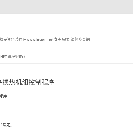
g8 精品资料整理在www.liruan.net 如有需要 请移步查阅
跳
至
.NET 请移步查阅
正
文
序换热机组控制程序
程序
可以设定；