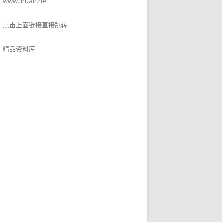
www.liruan.net
点击上面链接直接跳转
精品资料库