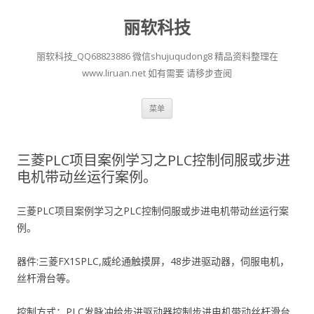
丽软科技
丽软科技_QQ68823886 微信shujuqudong8 精品资料整理在
www.liruan.net 如有需要 请移步查阅
跳
菜单
至
正
文
三菱PLC项目案例学习之PLC控制伺服或步进
电机带动丝运行案例。
三菱PLC项目案例学习之PLC控制伺服或步进电机带动丝运行案
例。
器件:三菱FX1SPLC,威纶通触摸屏，48步进驱动器，伺服电机，
丝杆滑台等。
控制方式：PLC发脉冲给步进驱动器控制步进电机带动丝杆滑台