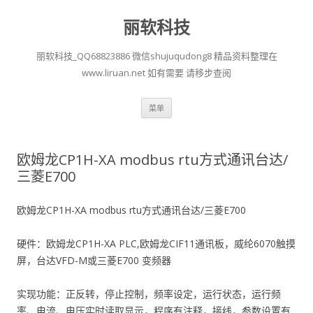
丽软科技
丽软科技_QQ68823886 微信shujuqudong8 精品资料整理在
www.liruan.net 如有需要 请移步查阅
跳
菜单
至
正
文
欧姆龙CP1H-XA modbus rtu方式通讯台达/
三菱E700
欧姆龙CP1H-XA modbus rtu方式通讯台达/三菱E700
硬件：欧姆龙CP1H-XA PLC,欧姆龙CIF11通讯板，威纶6070触摸
屏，台达VFD-M或三菱E700 变频器
实现功能：正反转，停止控制，频率设定，运行状态，运行频
率、电流、电压实时读取显示，程序有注释，接线，参数设置有