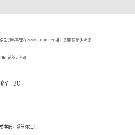
g8 精品资料整理在www.liruan.net 如有需要 请移步查阅
跳
至
.NET 请移步查阅
正
文
YH30
控制成本低，系统稳定；