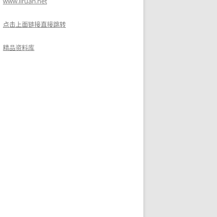
www.liruan.net
点击上面链接直接跳转
精品资料库