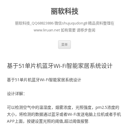
丽软科技
丽软科技_QQ68823886 微信shujuqudong8 精品资料整理在
www.liruan.net 如有需要 请移步查阅
跳
菜单
至
正
文
基于51单片机蓝牙Wi-Fi智能家居系统设计
基于51单片机蓝牙Wi-Fi智能家居系统设计
设计详解：
可以检测空气中的温湿度，烟雾浓度，光照强度，pm2.5浓度的
大小，将检测的数据通过蓝牙或者Wi-Fi发送电脑上位机或者手机
APP上面，按键设置光照的阈值,超过阈值报警.