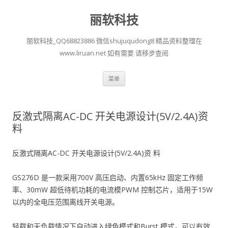
丽软科技
丽软科技_QQ68823886 微信shujuqudong8 精品资料整理在
www.liruan.net 如有需要 请移步查阅
跳
菜单
至
正
文
反激式隔离AC-DC 开关电源设计(5V/2.4A)资
料
反激式隔离AC-DC 开关电源设计(5V/2.4A)资 料
GS276D 是一款采用700V 高压启动、内置65kHz 固定工作频
率、30mW 超低待机功耗的电流模PWM 控制芯片，适用于15W
以内的全电压范围离线开关电源。
轻载和无负载情况下自动进入绿色模式和Burst 模式，可以有效