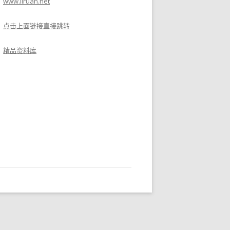
www.liruan.net
点击上面链接直接跳转
精品资料库