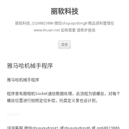
丽软科技
丽软科技_QQ68823886 微信shujuqudong8 精品资料整理在
www.liruan.net 如有需要 请移步查阅
跳
菜单
至
正
文
雅马哈机械手程序
雅马哈机械手程序
程序里有跟相机Socket通信数据处理，此流程为锁螺丝，对每个
螺丝位置进行拍照定位补偿，托盘定义里也设计到，
YID:6212
详询客服 微信shujuqudong1 或shujuqudong6 或 qq68823886