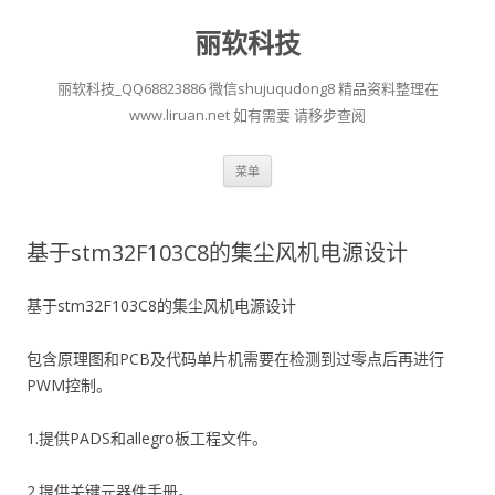
丽软科技
丽软科技_QQ68823886 微信shujuqudong8 精品资料整理在
www.liruan.net 如有需要 请移步查阅
跳
菜单
至
正
文
基于stm32F103C8的集尘风机电源设计
基于stm32F103C8的集尘风机电源设计
包含原理图和PCB及代码单片机需要在检测到过零点后再进行
PWM控制。
1.提供PADS和allegro板工程文件。
2.提供关键元器件手册。