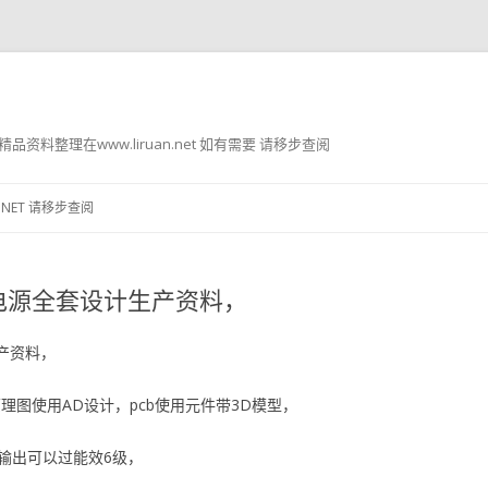
g8 精品资料整理在www.liruan.net 如有需要 请移步查阅
跳
至
.NET 请移步查阅
正
文
关电源全套设计生产资料，
产资料，
CB及原理图使用AD设计，pcb使用元件带3D模型，
4V输出可以过能效6级，