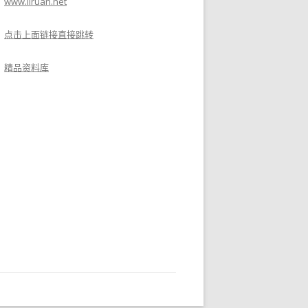
www.liruan.net
点击上面链接直接跳转
精品资料库