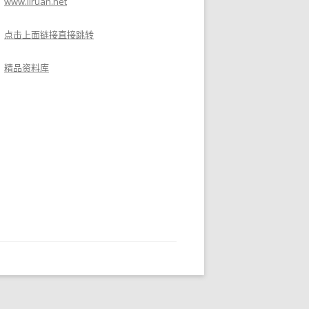
www.liruan.net
点击上面链接直接跳转
精品资料库