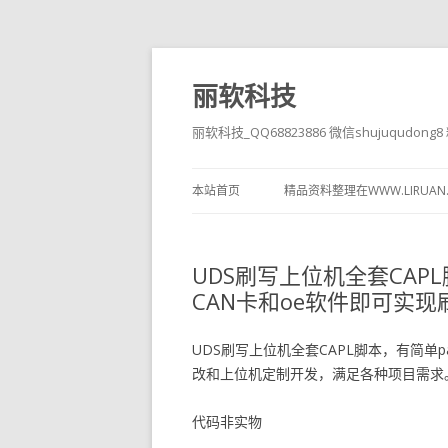
丽软科技
丽软科技_QQ68823886 微信shujuqudon
本站首页
精品资料整理在WWW.LIRUAN
UDS刷写上位机全套CAP
CAN卡和oe软件即可实
UDS刷写上位机全套CAPL脚本，有简单p
改和上位机定制开发，满足各种项目需求
代码非实物