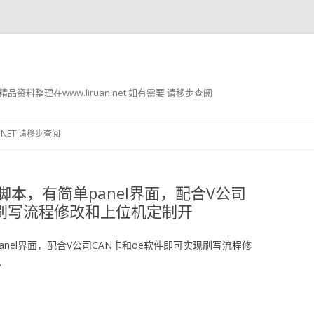
g8 精品资料整理在www.liruan.net 如有需要 请移步查阅
跳
至
.NET 请移步查阅
正
文
L脚本，有简单panel界面，配合V公司
现刷写流程修改和上位机定制开
anel界面，配合V公司CAN卡和oe软件即可实现刷写流程修
。