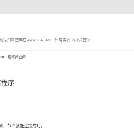
g8 精品资料整理在www.liruan.net 如有需要 请移步查阅
跳
至
.NET 请移步查阅
正
文
信程序
值，节点就能连接成功。