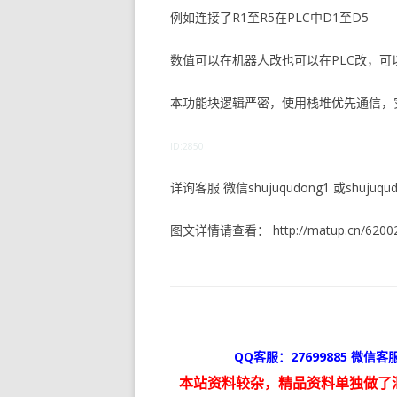
例如连接了R1至R5在PLC中D1至D5
数值可以在机器人改也可以在PLC改，
本功能块逻辑严密，使用栈堆优先通信，
ID:2850
详询客服 微信shujuqudong1 或shujuqudo
图文详情请查看： http://matup.cn/62002
QQ客服：27699885 微信客服
本站资料较杂，精品资料单独做了