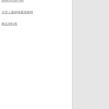
www.liruan.net
点击上面链接直接跳转
精品资料库