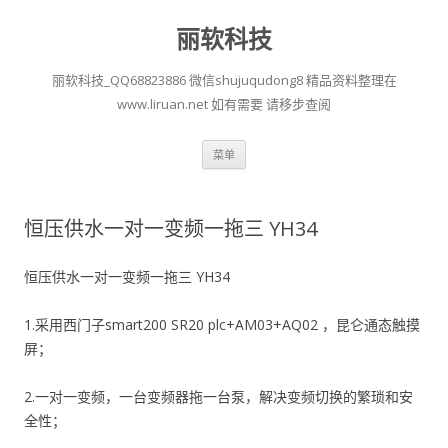
丽软科技
丽软科技_QQ68823886 微信shujuqudong8 精品资料整理在
www.liruan.net 如有需要 请移步查阅
跳
菜单
至
正
文
恒压供水一对一变频一拖三 YH34
恒压供水一对一变频一拖三 YH34
1.采用西门子smart200 SR20 plc+AM03+AQ02 ，昆仑通态触摸
屏；
2.一对一变频，一台变频器拖一台泵，解决变频切换的繁琐和安
全性；