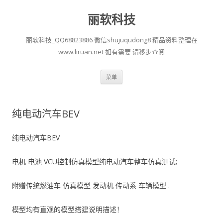
丽软科技
丽软科技_QQ68823886 微信shujuqudong8 精品资料整理在
www.liruan.net 如有需要 请移步查阅
跳
菜单
至
正
文
纯电动汽车BEV
纯电动汽车BEV
电机 电池 VCU控制仿真模型纯电动汽车整车仿真测试;
附赠传统燃油车 仿真模型 发动机 传动系 车辆模型 .
模型均有直观的模型搭建说明描述！