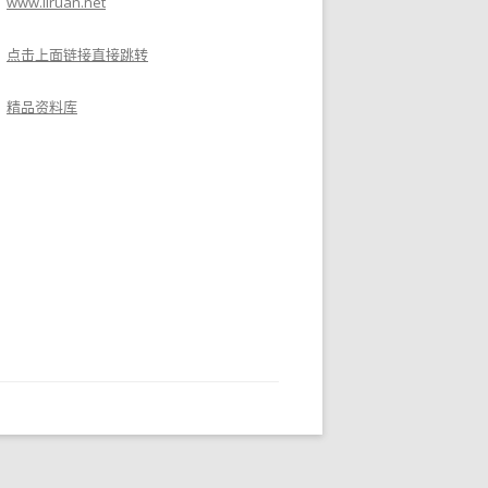
www.liruan.net
点击上面链接直接跳转
精品资料库