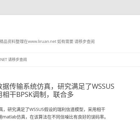
g8 精品资料整理在www.liruan.net 如有需要 请移步查阅
跳
至
.NET 请移步查阅
正
文
据传输系统仿真，研究满足了WSSUS
相干BPSK调制，联合多
真，研究满足了WSSUS假设的瑞利信道模型，采用相干
利用matlab仿真，在该算法在不同信噪比有良好的误码率。