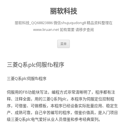
丽软科技
丽软科技_QQ68823886 微信shujuqudong8 精品资料整理在
www.liruan.net 如有需要 请移步查阅
跳
菜单
至
正
文
三菱Q系plc伺服fb程序
三菱Q系plc伺服fb程序
伺服用的FB功能块写法，编程方式非常清晰明了，程序都有注
释、注释全面，用的三菱Q系列plc，本程序为伺服定位控制程
序，可借鉴、可做模板，本程序已经设备实际批量应用、稳定生
产、成熟可靠，自己辛苦编写的程序，借鉴价值高，是入门项目
级三菱Q系plc电气爱好从业人员借鉴和参考经典案列。