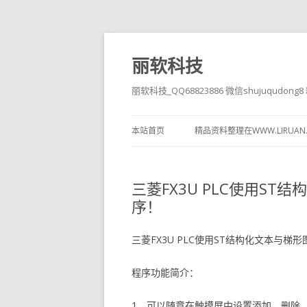
丽软科技
丽软科技_QQ68823886 微信shujuqudon
本站首页
精品资料整理在WWW.LIRUAN
三菱FX3U PLC使用S
序！
三菱FX3U PLC使用ST结构化文本与梯
程序功能简介：
1、可以随意在触摸屏中设置添加，删除，