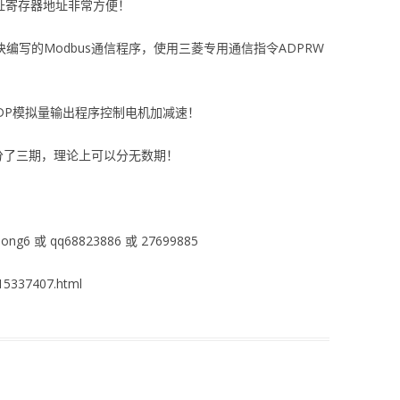
地址寄存器地址非常方便！
模块编写的Modbus通信程序，使用三菱专用通信指令ADPRW
AADP模拟量输出程序控制电机加减速！
分了三期，理论上可以分无数期！
ng6 或 qq68823886 或 27699885
5337407.html