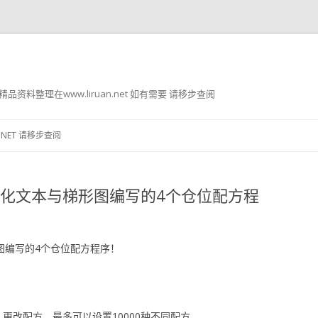
g8 精品资料整理在www.liruan.net 如有需要 请移步查阅
跳
至
.NET 请移步查阅
正
文
T结构化文本与梯形图编写的4个仓位配方程
形图编写的4个仓位配方程序！
更改配方，最多可以设置10000种不同配方，