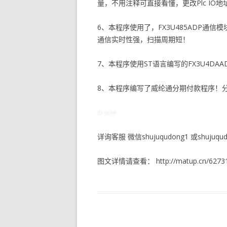
量，不用注释可直接看懂，更改Plc IO
6、本程序使用了，FX3U485ADP通信
通信实时性强，扫描周期短！
7、本程序使用ST语言编写的FX3U4D
8、本程序编写了威纶通分期付款程序！
ID:9699
详询客服 微信shujuqudong1 或shujuqudo
图文详情请查看： http://matup.cn/62731