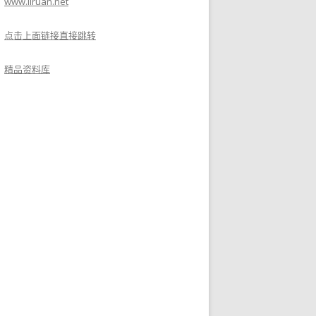
www.liruan.net
点击上面链接直接跳转
精品资料库