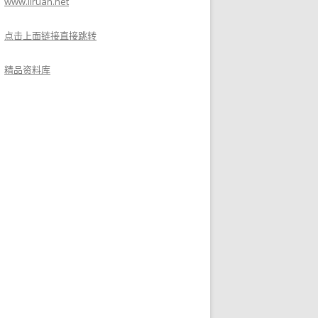
www.liruan.net
点击上面链接直接跳转
精品资料库