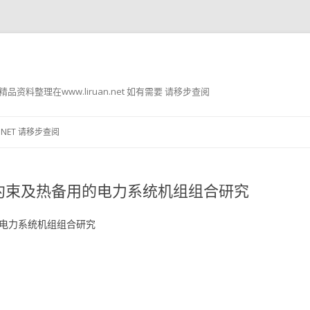
g8 精品资料整理在www.liruan.net 如有需要 请移步查阅
跳
至
.NET 请移步查阅
正
文
全约束及热备用的电力系统机组组合研究
的电力系统机组组合研究