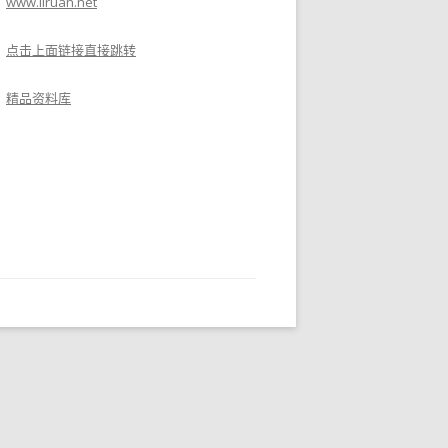
www.liruan.net
点击上面链接直接跳转
精品资料库