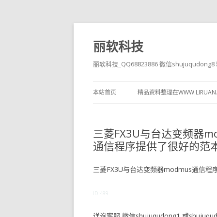
丽软科技
丽软科技_QQ68823886 微信shujuqudon
本站首页
精品资料整理在WWW.LIRUAN
三菱FX3U与台达变频器m
通信程序提供了很好的范
三菱FX3U与台达变频器modmus通信
ID:489
详询客服 微信shujuqudong1 或shujuqudo