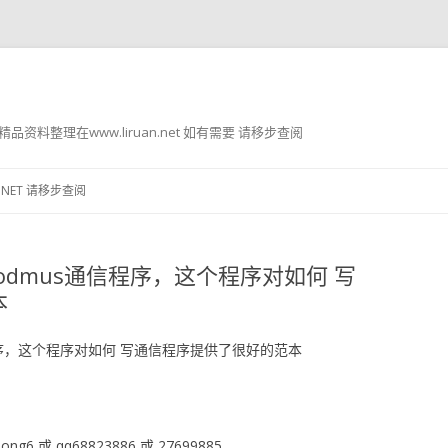
g8 精品资料整理在www.liruan.net 如有需要 请移步查阅
跳
至
.NET 请移步查阅
正
文
odmus通信程序，这个程序对如何 写
本
程序，这个程序对如何 写通信程序提供了很好的范本
ng6 或 qq68823886 或 27699885