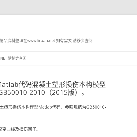
g8 精品资料整理在www.liruan.net 如有需要 请移步查阅
跳
至
.NET 请移步查阅
正
文
atlab代码混凝土塑形损伤本构模型
50010-2010（2015版）。
塑形损伤本构模型Matlab代码，参照规范为GB50010-
应变曲线及损伤因子。