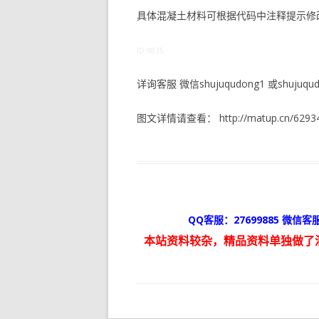
具体混凝土材料可根据代码中注释提示修
ID:9835
详询客服 微信shujuqudong1 或shujuqudo
图文详情请查看： http://matup.cn/62934
QQ客服：27699885 微信客服
本站资料较杂，精品资料单独做了