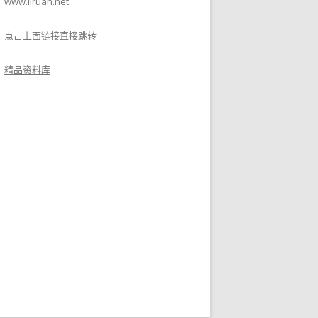
www.liruan.net
点击上面链接直接跳转
精品资料库