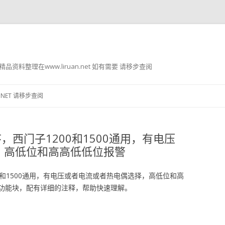
g8 精品资料整理在www.liruan.net 如有需要 请移步查阅
跳
至
.NET 请移步查阅
正
文
，西门子1200和1500通用，有电压
，高低位和高高低低位报警
0和1500通用，有电压或者电流或者热电偶选择，高低位和高
功能块，配有详细的注释，帮助快速理解。