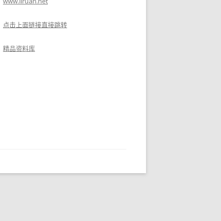
www.liruan.net
点击上面链接直接跳转
精品资料库