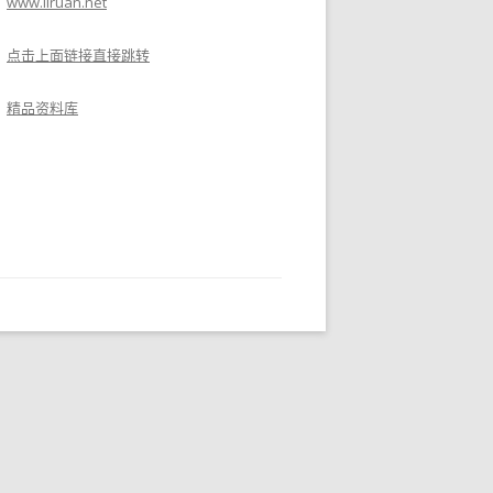
www.liruan.net
点击上面链接直接跳转
精品资料库