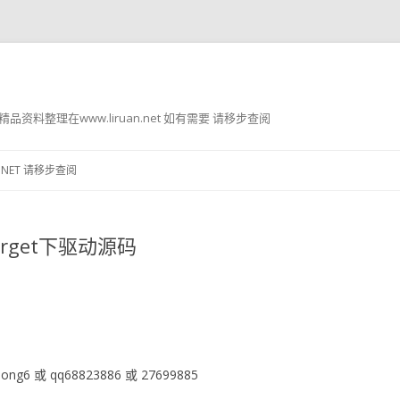
g8 精品资料整理在www.liruan.net 如有需要 请移步查阅
跳
至
.NET 请移步查阅
正
文
target下驱动源码
ng6 或 qq68823886 或 27699885