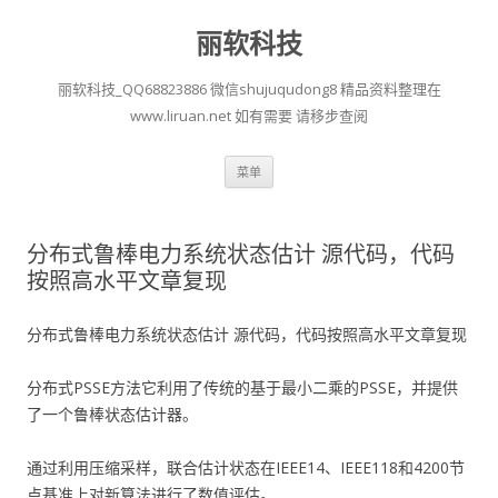
丽软科技
丽软科技_QQ68823886 微信shujuqudong8 精品资料整理在
www.liruan.net 如有需要 请移步查阅
跳
菜单
至
正
文
分布式鲁棒电力系统状态估计 源代码，代码
按照高水平文章复现
分布式鲁棒电力系统状态估计 源代码，代码按照高水平文章复现
分布式PSSE方法它利用了传统的基于最小二乘的PSSE，并提供
了一个鲁棒状态估计器。
通过利用压缩采样，联合估计状态在IEEE14、IEEE118和4200节
点基准上对新算法进行了数值评估。