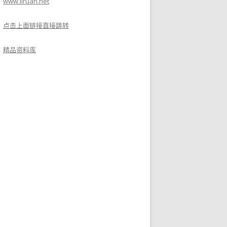
www.liruan.net
点击上面链接直接跳转
精品资料库