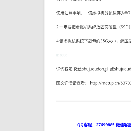
使用注意事项：1.该虚拟机分配运存为8G
2.一定要把虚拟机系统放固态硬盘（SS
4.该虚拟机系统下载包约35G大小，解压
ID:9330
详询客服 微信shujuqudong1 或shujuqudo
图文详情请查看： http://matup.cn/63703
QQ客服：27699885 微信客服