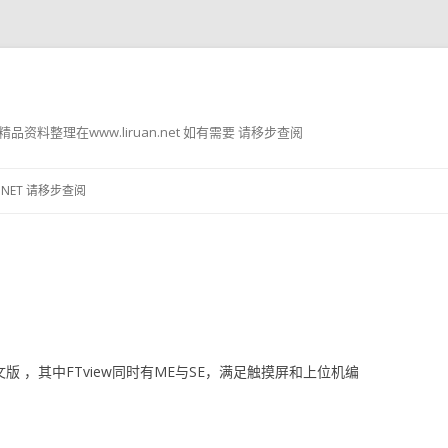
g8 精品资料整理在www.liruan.net 如有需要 请移步查阅
跳
至
.NET 请移步查阅
正
文
 v12英文版 ，其中FTview同时有ME与SE，满足触摸屏和上位机编