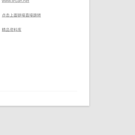
www.liruan.net
点击上面链接直接跳转
精品资料库