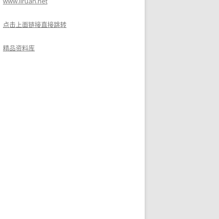
www.liruan.net
点击上面链接直接跳转
精品资料库