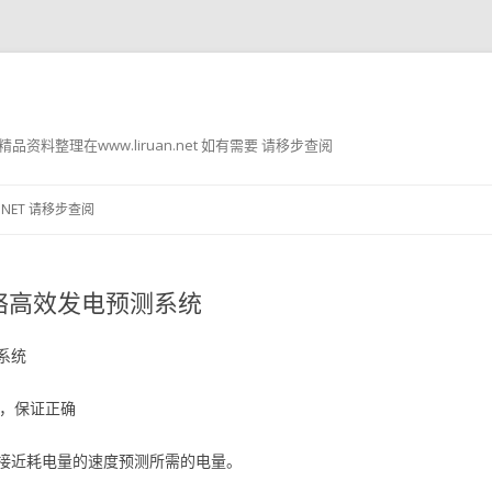
g8 精品资料整理在www.liruan.net 如有需要 请移步查阅
跳
至
.NET 请移步查阅
正
文
络高效发电预测系统
系统
现，保证正确
接近耗电量的速度预测所需的电量。