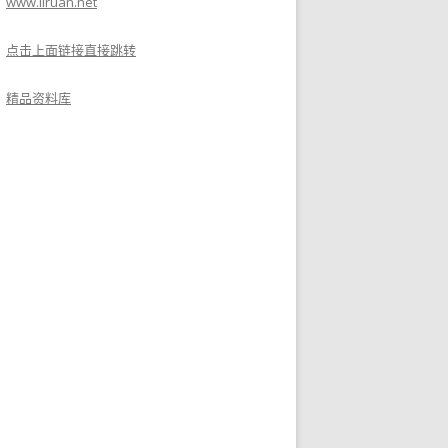
www.liruan.net
点击上面链接直接跳转
精品资料库