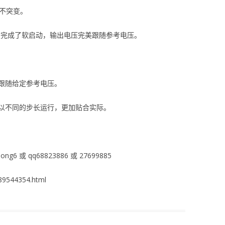
流不突变。
，完成了软启动，输出电压完美跟随参考电压。
跟随给定参考电压。
以不同的步长运行，更加贴合实际。
ng6 或 qq68823886 或 27699885
9544354.html