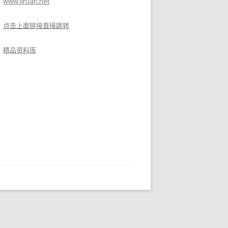
www.liruan.net
点击上面链接直接跳转
精品资料库