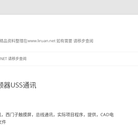
g8 精品资料整理在www.liruan.net 如有需要 请移步查阅
跳
至
.NET 请移步查阅
正
文
变频器USS通讯
SS通讯，西门子触摸屏，总线通讯，实际项目程序，提供，CAD电
文件