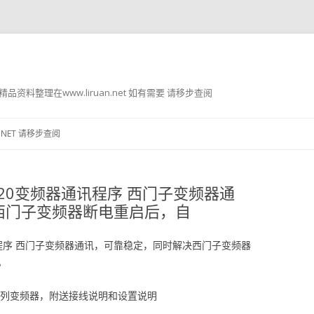
g8 精品资料整理在www.liruan.net 如有需要 请移步查阅
跳
至
.NET 请移步查阅
正
文
V20变频器通讯程序 西门子变频器通
西门子变频器断电重启后，自
讯程序 西门子变频器通讯，可靠稳定，同时解决西门子变频器
。
系列变频器，附送接线说明和设置说明