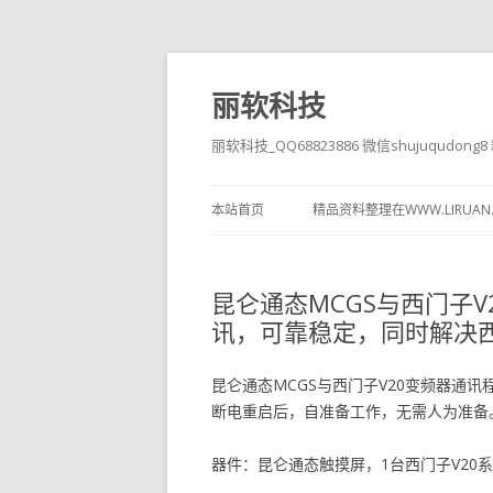
丽软科技
丽软科技_QQ68823886 微信shujuqudon
本站首页
精品资料整理在WWW.LIRUAN
昆仑通态MCGS与西门子
讯，可靠稳定，同时解决
昆仑通态MCGS与西门子V20变频器通
断电重启后，自准备工作，无需人为准备
器件：昆仑通态触摸屏，1台西门子V20