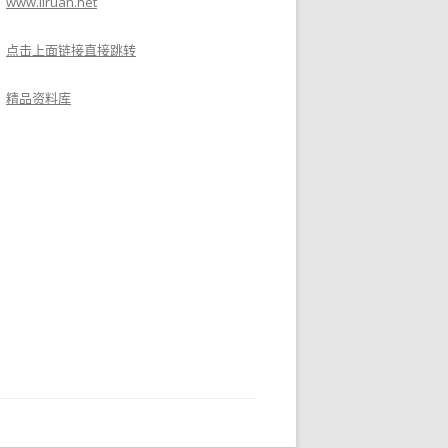
www.liruan.net
点击上面链接直接跳转
精品资料库