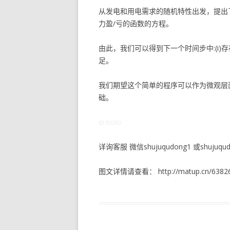
从发电和用电需求的随机特性出发，提出
力盈/亏的函数的方程。
由此，我们可以得到下一个时间步中:(i)
足。
我们期望这个简单的程序可以作为微观层面
础。
ID:93200
详询客服 微信shujuqudong1 或shujuqudo
图文详情请查看： http://matup.cn/63826