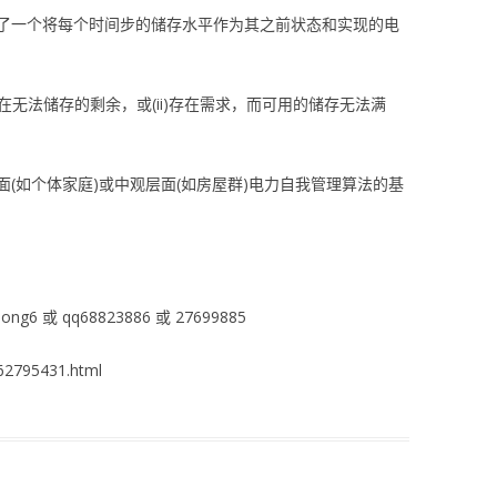
了一个将每个时间步的储存水平作为其之前状态和实现的电
存在无法储存的剩余，或(ii)存在需求，而可用的储存无法满
(如个体家庭)或中观层面(如房屋群)电力自我管理算法的基
ng6 或 qq68823886 或 27699885
2795431.html