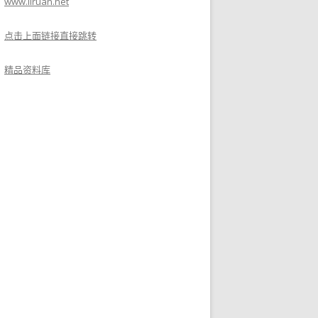
www.liruan.net
点击上面链接直接跳转
精品资料库