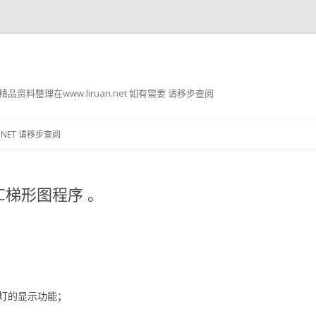
g8 精品资料整理在www.liruan.net 如有需要 请移步查阅
跳
至
.NET 请移步查阅
正
文
LC梯形图程序 。
。
示灯的显示功能；