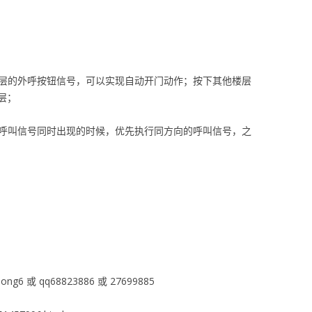
楼层的外呼按钮信号，可以实现自动开门动作；按下其他楼层
层；
部呼叫信号同时出现的时候，优先执行同方向的呼叫信号，之
ng6 或 qq68823886 或 27699885