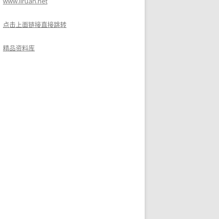
www.liruan.net
点击上面链接直接跳转
精品资料库