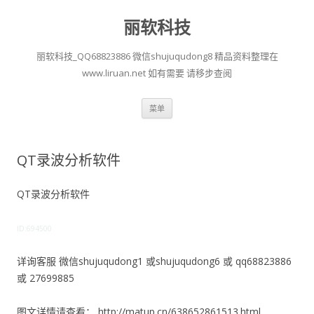
丽软科技
丽软科技_QQ68823886 微信shujuqudong8 精品资料整理在
www.liruan.net 如有需要 请移步查阅
跳
菜单
至
正
文
QT录波分析软件
QT录波分析软件
ID:694500
详询客服 微信shujuqudong1 或shujuqudong6 或 qq68823886
或 27699885
图文详情请查看： http://matup.cn/638652861513.html