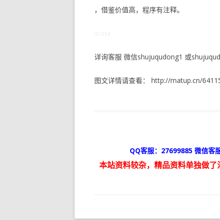
，借鉴价值高，程序有注释。
ID:934
详询客服 微信shujuqudong1 或shujuqudo
图文详情请查看： http://matup.cn/64115
QQ客服：27699885 微信客服
本站资料较杂，精品资料单独做了