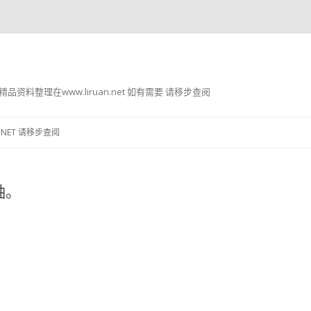
g8 精品资料整理在www.liruan.net 如有需要 请移步查阅
跳
至
.NET 请移步查阅
正
文
轴。