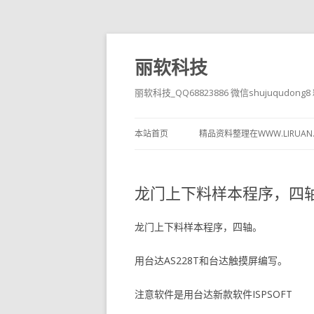
丽软科技
丽软科技_QQ68823886 微信shujuqudon
本站首页
精品资料整理在WWW.LIRUAN
龙门上下料样本程序，四
龙门上下料样本程序，四轴。
用台达AS228T和台达触摸屏编写。
注意软件是用台达新款软件ISPSOFT