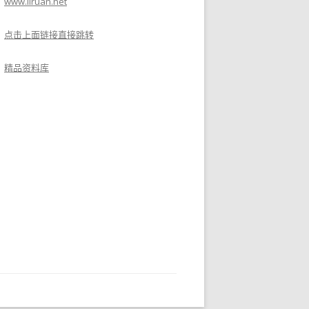
www.liruan.net
点击上面链接直接跳转
精品资料库