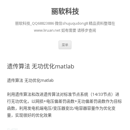
丽软科技
丽软科技_QQ68823886 微信shujuqudong8 精品资料整理在
www.liruan.net 如有需要 请移步查阅
跳
菜单
至
正
文
遗传算法 无功优化matlab
遗传算法 无功优化matlab
利用遗传算法和改进遗传算法对标准节点系统（14/33节点）进
行无功优化，以网损+电压偏差罚函数+无功偏差罚函数作为目标
函数，利用发电机端电压/变压器变比/电容器容量作为优化变
量，实现很好的优化效果
ID:4790