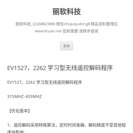
丽软科技
丽软科技_QQ68823886 微信shujuqudong8 精品资料整理在
www.liruan.net 如有需要 请移步查阅
跳
菜单
至
正
文
EV1527，2262 学习型无线遥控解码程序
EV1527，2262 学习型无线遥控解码程序
315MHZ-433MHZ
【优化版本】
1、遥控解码采用特殊算法，定时时间准确，解码精度不受其他程
序块影响。