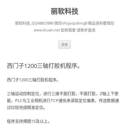
丽软科技
丽软科技_QQ68823886 微信shujuqudong8 精品资料整理在
www.liruan.net 如有需要 请移步查阅
跳
菜单
至
正
文
西门子1200三轴打胶机程序。
西门子1200三轴打胶机程序。
三轴运动控制定位，进行三维平面打胶，平面打胶，Z轴上下使
能，PLC与工业相机进行TCP通信来读取定位偏差，传送数据通
过比较完成精准定位。
程序支持博图15及以上。