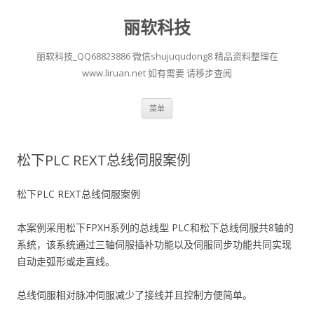
丽软科技
丽软科技_QQ68823886 微信shujuqudong8 精品资料整理在
www.liruan.net 如有需要 请移步查阅
跳
菜单
至
正
文
松下PLC REXT总线伺服案例
松下PLC REXT总线伺服案例
本案例采用松下FPXH系列的总线型 PLC和松下总线伺服共8轴的
系统，该系统通过三轴伺服插补功能以及伺服同步功能共同实现
自动走弧形或走直线。
总线伺服相对脉冲伺服减少了接线并且控制方便简单。