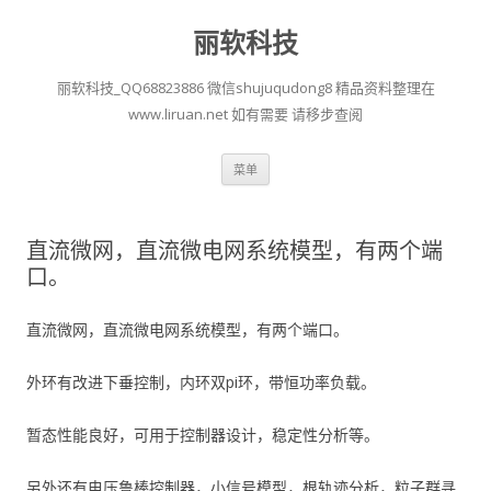
丽软科技
丽软科技_QQ68823886 微信shujuqudong8 精品资料整理在
www.liruan.net 如有需要 请移步查阅
跳
菜单
至
正
文
直流微网，直流微电网系统模型，有两个端
口。
直流微网，直流微电网系统模型，有两个端口。
外环有改进下垂控制，内环双pi环，带恒功率负载。
暂态性能良好，可用于控制器设计，稳定性分析等。
另外还有电压鲁棒控制器，小信号模型，根轨迹分析，粒子群寻