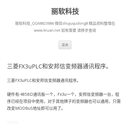
丽软科技
丽软科技_QQ68823886 微信shujuqudong8 精品资料整理在
www.liruan.net 如有需要 请移步查阅
跳
菜单
至
正
文
三菱FX3uPLC和安邦信变频器通讯程序。
三菱FX3uPLC和安邦信变频器通讯程序。
硬件有:485BD通讯板一个，Fx3u一个，安邦信变频器一台，程
序已经在项目中使用，对于其他牌子的变频器也可以通用，只需
改变MODBuS地址即可以用了。
ID:9550