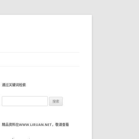
通过关键词检索
搜
索：
精品资料在WWW.LIRUAN.NET，敬请查看