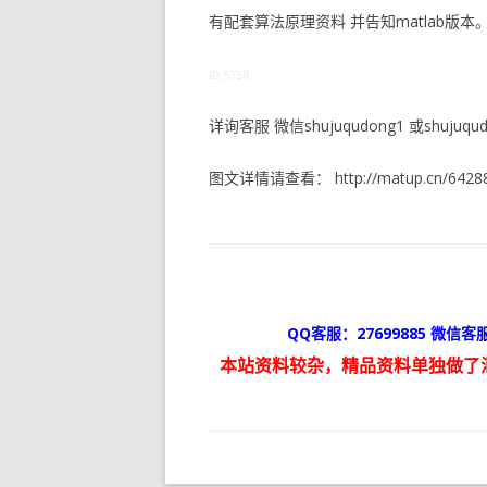
有配套算法原理资料 并告知matlab版本
ID:5758
详询客服 微信shujuqudong1 或shujuqudo
图文详情请查看： http://matup.cn/64288
QQ客服：27699885 微信客服
本站资料较杂，精品资料单独做了