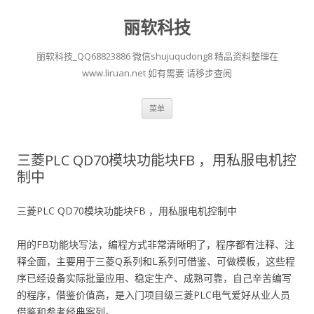
丽软科技
丽软科技_QQ68823886 微信shujuqudong8 精品资料整理在
www.liruan.net 如有需要 请移步查阅
跳
菜单
至
正
文
三菱PLC QD70模块功能块FB ，用私服电机控
制中
三菱PLC QD70模块功能块FB ，用私服电机控制中
用的FB功能块写法，编程方式非常清晰明了，程序都有注释、注
释全面，主要用于三菱Q系列和L系列可借鉴、可做模板，这些程
序已经设备实际批量应用、稳定生产、成熟可靠，自己辛苦编写
的程序，借鉴价值高，是入门项目级三菱PLC电气爱好从业人员
借鉴和参考经典案列。