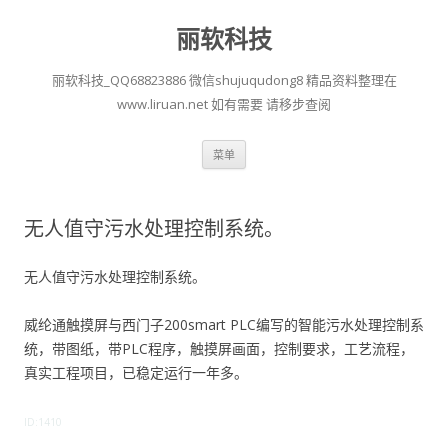
丽软科技
丽软科技_QQ68823886 微信shujuqudong8 精品资料整理在
www.liruan.net 如有需要 请移步查阅
跳
菜单
至
正
文
无人值守污水处理控制系统。
无人值守污水处理控制系统。
威纶通触摸屏与西门子200smart PLC编写的智能污水处理控制系
统，带图纸，带PLC程序，触摸屏画面，控制要求，工艺流程，
真实工程项目，已稳定运行一年多。
ID:1410