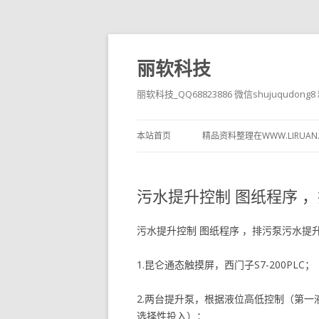
丽软科技
丽软科技_QQ68823886 微信shujuqudon
本站首页
精品资料整理在WWW.LIRUAN
污水提升控制 图纸程序 
污水提升控制 图纸程序 ，排污泵污水提
1.昆仑通态触摸屏，西门子S7-200PLC；
2.两台提升泵，根据液位高低控制（第
选择性投入）；