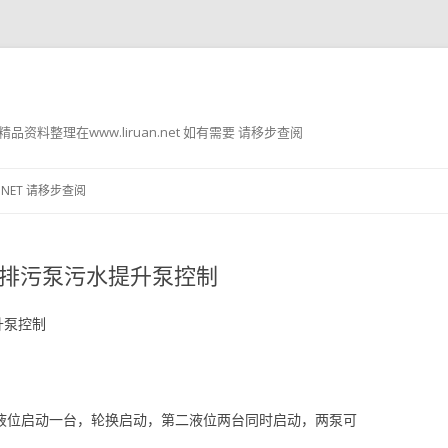
g8 精品资料整理在www.liruan.net 如有需要 请移步查阅
跳
至
.NET 请移步查阅
正
文
，排污泵污水提升泵控制
升泵控制
一液位启动一台，轮换启动，第二液位两台同时启动，两泵可