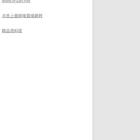
www.liruan.net
点击上面链接直接跳转
精品资料库