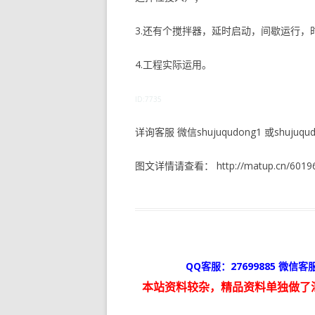
3.还有个搅拌器，延时启动，间歇运行，
4.工程实际运用。
ID:7735
详询客服 微信shujuqudong1 或shujuqudo
图文详情请查看： http://matup.cn/60196
QQ客服：27699885 微信客服
本站资料较杂，精品资料单独做了