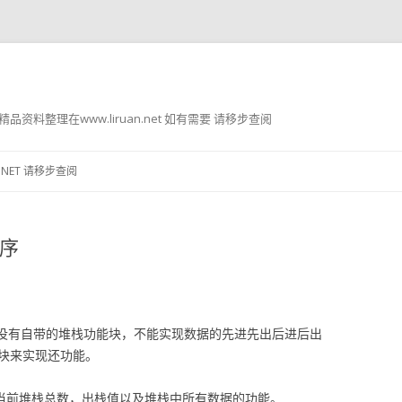
g8 精品资料整理在www.liruan.net 如有需要 请移步查阅
跳
至
.NET 请移步查阅
正
文
程序
，系统没有自带的堆栈功能块，不能实现数据的先进先出后进后出
B块来实现还功能。
示当前堆栈总数，出栈值以及堆栈中所有数据的功能。