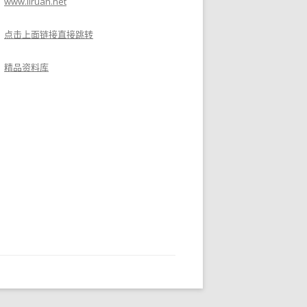
www.liruan.net
点击上面链接直接跳转
精品资料库