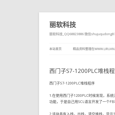
丽软科技
丽软科技_QQ68823886 微信shujuqudon
本站首页
精品资料整理在WWW.LIRUAN
西门子S7-1200PLC堆栈
西门子S7-1200PLC堆栈程序
1.在使用西门子1200PLC时候发现
功能，于是自己用SCL语言开发了一个F
2.该块具有入栈，出栈，清空堆栈，显