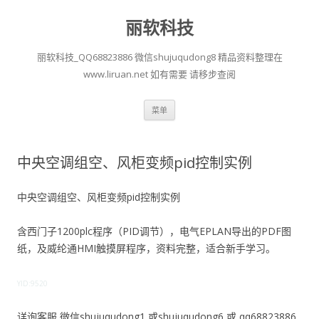
丽软科技
丽软科技_QQ68823886 微信shujuqudong8 精品资料整理在
www.liruan.net 如有需要 请移步查阅
跳
菜单
至
正
文
中央空调组空、风柜变频pid控制实例
中央空调组空、风柜变频pid控制实例
含西门子1200plc程序（PID调节），电气EPLAN导出的PDF图
纸，及威纶通HMI触摸屏程序，资料完整，适合新手学习。
YID:9520
详询客服 微信shujuqudong1 或shujuqudong6 或 qq68823886