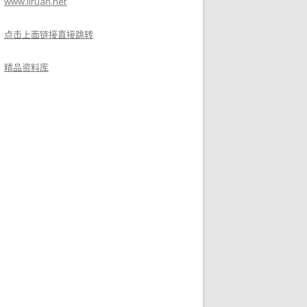
www.liruan.net
点击上面链接直接跳转
精品资料库