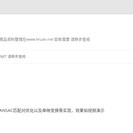
g8 精品资料整理在www.liruan.net 如有需要 请移步查阅
跳
至
.NET 请移步查阅
正
文
配、RANSAC匹配对优化以及单映变换等实现，效果如视频演示