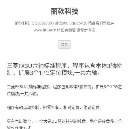
丽软科技
丽软科技_QQ68823886 微信shujuqudong8 精品资料整理在
www.liruan.net 如有需要 请移步查阅
跳
菜单
至
正
文
三菱FX3U六轴标准程序，程序包含本体3轴控
制，扩展3个1PG定位模块,一共六轴。
三菱FX3U六轴标准程序，程序包含本体3轴控制，扩展3个1PG定
位模块,一共六轴。
程序有轴点动控制，回零控制，相对定位，绝对定位。
另有气缸数个，一个大是DD马达控制的转盘，整个是转盘多工位
流水作业方式