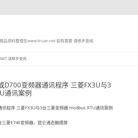
g8 精品资料整理在www.liruan.net 如有需要 请移步查阅
跳
至
.NET 请移步查阅
正
文
0或D700变频器通讯程序 三菱FX3U与3
RTU通讯案例
通讯程序 三菱FX3U与3台三菱变频器 modbus RTU通讯案例
D，3台三菱E740变频器，昆仑通态触摸屏
。