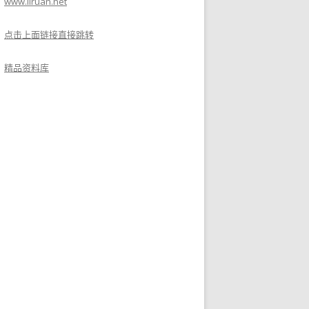
www.liruan.net
点击上面链接直接跳转
精品资料库