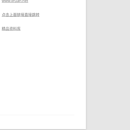
www.liruan.net
点击上面链接直接跳转
精品资料库