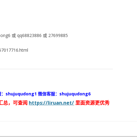
ng6 或 qq68823886 或 27699885
7017716.html
：shujuqudong1 微信客服：shujuqudong6
汇总，可查阅
https://liruan.net/
里面资源更优秀